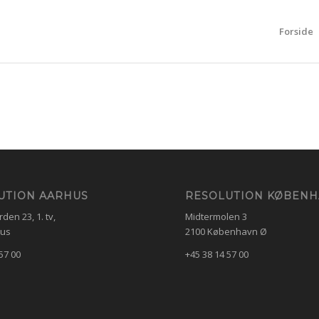
Forside
UTION AARHUS
RESOLUTION KØBEN
en 23, 1. tv,
Midtermolen 3
hus
2100 København Ø
57 00
+45 38 14 57 00