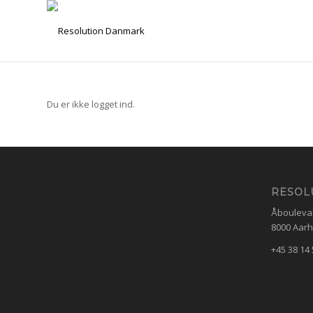
Du er ikke logget ind.
RESOL
Åboulevard
8000 Aar
+45 38 14 