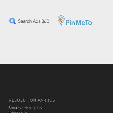
RESOLUTION AARHUS
Åboulevarden 23, 1. tv,
8000 Aarhus