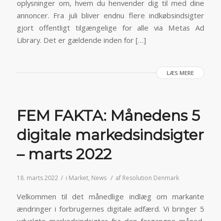
oplysninger om, hvem du henvender dig til med dine
annoncer. Fra juli bliver endnu flere indkøbsindsigter
gjort offentligt tilgængelige for alle via Metas Ad
Library. Det er gældende inden for […]
LÆS MERE
FEM FAKTA: Månedens 5
digitale markedsindsigter
– marts 2022
/
/
18. marts 2022
i
Market
,
News
af
Resolution Denmark
Velkommen til det månedlige indlæg om markante
ændringer i forbrugernes digitale adfærd. Vi bringer 5
udvalgte markedsindsigter fra den forgangne måned,