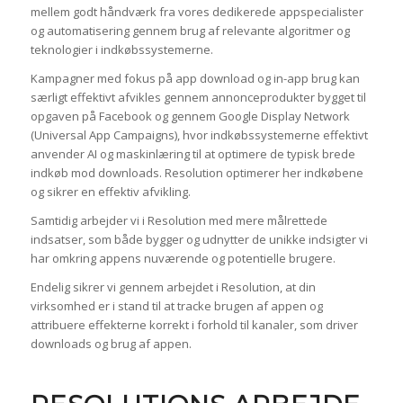
mellem godt håndværk fra vores dedikerede appspecialister
og automatisering gennem brug af relevante algoritmer og
teknologier i indkøbssystemerne.
Kampagner med fokus på app download og in-app brug kan
særligt effektivt afvikles gennem annonceprodukter bygget til
opgaven på Facebook og gennem Google Display Network
(Universal App Campaigns), hvor indkøbssystemerne effektivt
anvender AI og maskinlæring til at optimere de typisk brede
indkøb mod downloads. Resolution optimerer her indkøbene
og sikrer en effektiv afvikling.
Samtidig arbejder vi i Resolution med mere målrettede
indsatser, som både bygger og udnytter de unikke indsigter vi
har omkring appens nuværende og potentielle brugere.
Endelig sikrer vi gennem arbejdet i Resolution, at din
virksomhed er i stand til at tracke brugen af appen og
attribuere effekterne korrekt i forhold til kanaler, som driver
downloads og brug af appen.