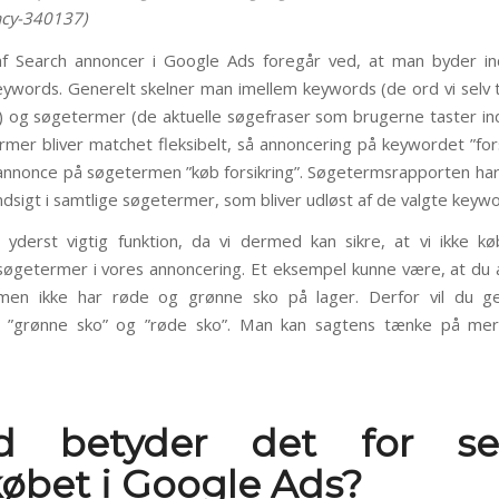
vacy-340137)
f Search annoncer i Google Ads foregår ved, at man byder in
keywords. Generelt skelner man imellem keywords (de ord vi selv t
) og søgetermer (de aktuelle søgefraser som brugerne taster ind
mer bliver matchet fleksibelt, så annoncering på keywordet ”fors
annonce på søgetermen ”køb forsikring”. Søgetermsrapporten har h
ndsigt i samtlige søgetermer, som bliver udløst af de valgte keywo
yderst vigtig funktion, da vi dermed kan sikre, at vi ikke k
øgetermer i vores annoncering. Et eksempel kunne være, at du
 men ikke har røde og grønne sko på lager. Derfor vil du g
e ”grønne sko” og ”røde sko”. Man kan sagtens tænke på mer
d betyder det for se
øbet i Google Ads?