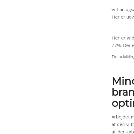
Vi har og
Her er ud
Her er and
77%. Der e
De udvikli
Min
bra
opt
Arbejdet me
af den vi t
at der køb