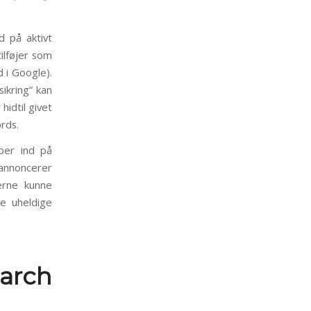
d på aktivt
ilføjer som
 i Google).
ikring” kan
idtil givet
rds.
øber ind på
 annoncerer
erne kunne
e uheldige
arch