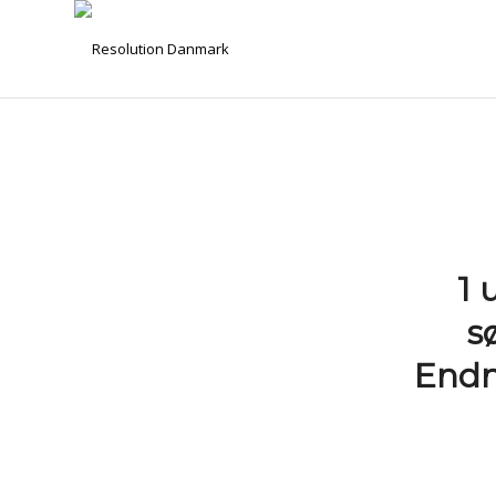
1 
s
Endn