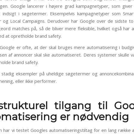
gen. Google lancerer i højere grad kampagnetyper, som giver 
 indsigt i søgetermer. Eksempelvis kampagnetyper som Smar
 og Local Campaigns. Derudover har Google over de sidste to 
ord matches på, så de bliver mere fleksible, hvilket også har 
d at opretholde brand safety.
 Google er ofte, at der skal bruges mere automatisering i budgi
sen af annoncer skal ske automatiseret. Deres systemer skulle v
tholde brand safety.
g stadig eksempler på uheldige søgetermer og annoncekombina
mening, eller ikke performer.
trukturel tilgang til Go
matisering er nødvendig
on har vi testet Googles automatiseringstiltag for en lang række 