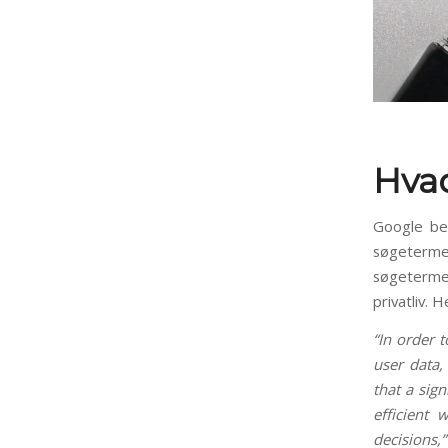
Hvad
Google be
søgetermer
søgeterme
privatliv. 
“In order 
user data,
that a sig
efficient 
decisions,