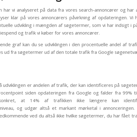
on har vi analyseret på data fra vores search-annoncører og har 
lyser klar på vores annoncørers påvirkning af opdateringen. Vi 
tuelle udvikling i mængden af søgetermer, som vi har indsigt i 
iespend og trafik vi køber for vores annoncører.
ende graf kan du se udviklingen i den procentuelle andel af traf
res ud fra søgetermer ud af den totale trafik fra Google søgenetv
å udviklingen er andelen af trafik, der kan identificeres på søget
centpoint siden opdateringen fra Google og falder fra 99% t
konkret, at 14% af trafikken ikke længere kan identif
niveau, og udgør altså et markant mørketal i annonceringen.
edkommende ved du altså ikke hvilke søgetermer, du har fået tra