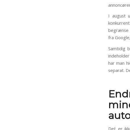
annoncører
I august 
konkurrent
begrænse 
fra Google,
Samtidig b
indeholder
har man hi
separat. D
End
mi
aut
Det er ikk