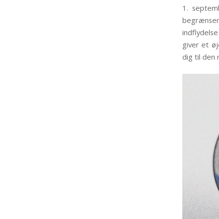
1. septem
begrænser 
indflydels
giver et ø
dig til den