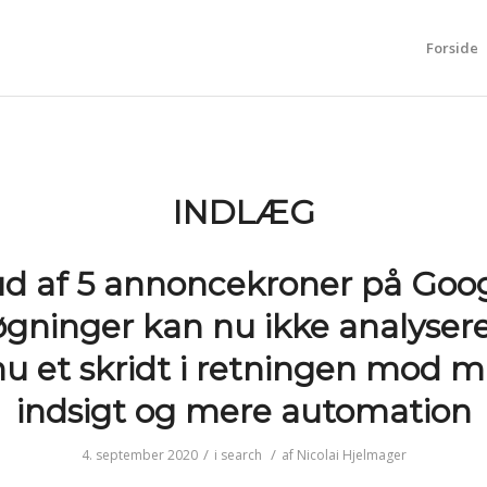
Forside
INDLÆG
ud af 5 annoncekroner på Goo
øgninger kan nu ikke analysere
u et skridt i retningen mod m
indsigt og mere automation
/
/
4. september 2020
i
search
af
Nicolai Hjelmager