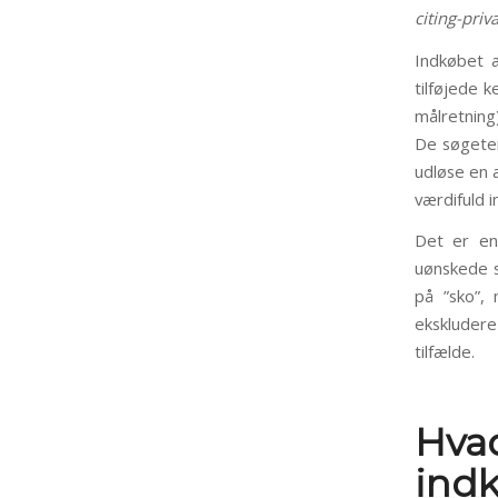
citing-pri
Indkøbet a
tilføjede 
målretning
De søgeter
udløse en 
værdifuld i
Det er en 
uønskede s
på ”sko”,
ekskluder
tilfælde.
Hva
indk