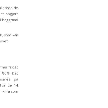
allerede de
har opgjort
på baggrund
ik, som kan
ærket.
ermer faldet
il 86%. Det
iceres på
 For de 14
fik fra som