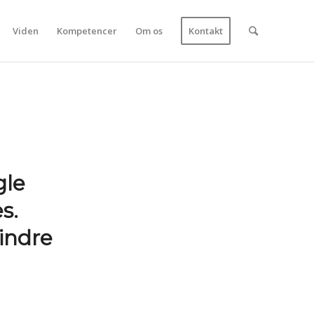
Viden
Kompetencer
Om os
Kontakt
gle
s.
indre