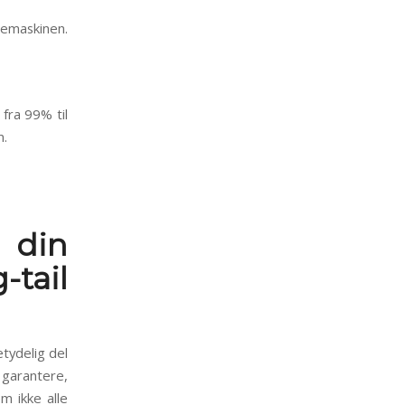
emaskinen.
fra 99% til
m.
 din
tail
etydelig del
n garantere,
m ikke alle