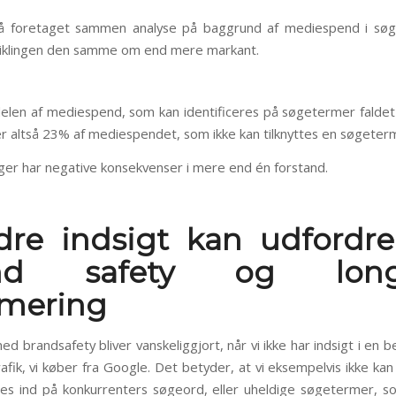
så foretaget sammen analyse på baggrund af mediespend i søg
viklingen den samme om end mere markant.
elen af mediespend, som kan identificeres på søgetermer faldet 
r altså 23% af mediespendet, som ikke kan tilknyttes en søgeter
nger har negative konsekvenser i mere end én forstand.
dre indsigt kan udfordre
nd safety og long-
imering
d brandsafety bliver vanskeliggjort, når vi ikke har indsigt i en b
rafik, vi køber fra Google. Det betyder, at vi eksempelvis ikke ka
es ind på konkurrenters søgeord, eller uheldige søgetermer, so