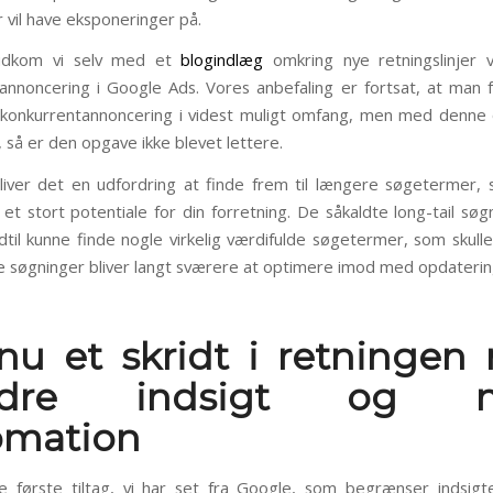
 vil have eksponeringer på.
udkom vi selv med et
blogindlæg
omkring nye retningslinjer 
annoncering i Google Ads. Vores anbefaling er fortsat, at man 
konkurrentannoncering i videst muligt omfang, men med denne 
 så er den opgave ikke blevet lettere.
liver det en udfordring at finde frem til længere søgetermer
 et stort potentiale for din forretning. De såkaldte long-tail søg
dtil kunne finde nogle virkelig værdifulde søgetermer, som skull
e søgninger bliver langt sværere at optimere imod med opdaterin
nu et skridt i retningen
ndre indsigt og m
omation
e første tiltag, vi har set fra Google, som begrænser indsigt