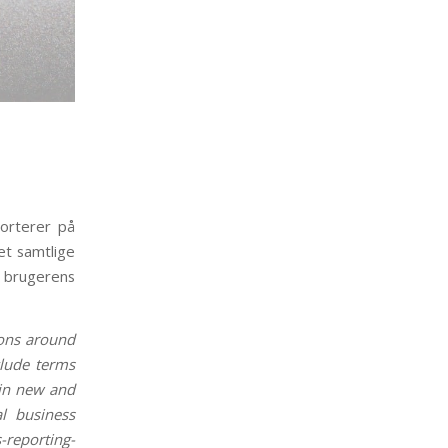
orterer på
et samtlige
 brugerens
ions around
clude terms
 in new and
al business
-reporting-