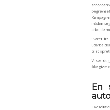
annoncerin
begrænset
Kampagner
måden søge
arbejde me
Svaret fra
udarbejdel
til at opre
Vi ser do
ikke giver 
En s
auto
I Resoluti