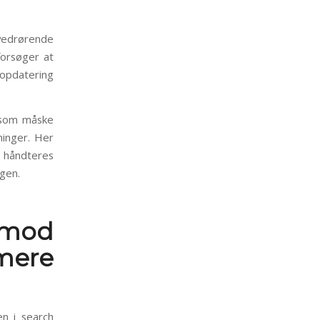
vedrørende
forsøger at
opdatering
, som måske
ninger. Her
e håndteres
gen.
 mod
ere
en i search