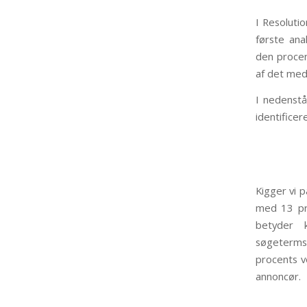
I Resoluti
første ana
den procen
af det med
I nedenstå
identifice
Kigger vi p
med 13 pro
betyder 
søgeterms
procents v
annoncør.