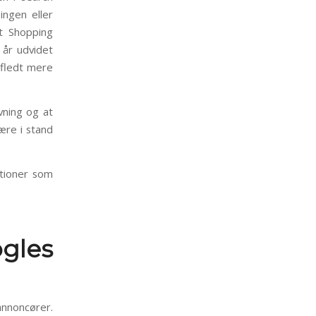
ingen eller
t Shopping
år udvidet
afledt mere
vning og at
ære i stand
tioner som
ogles
annoncører.