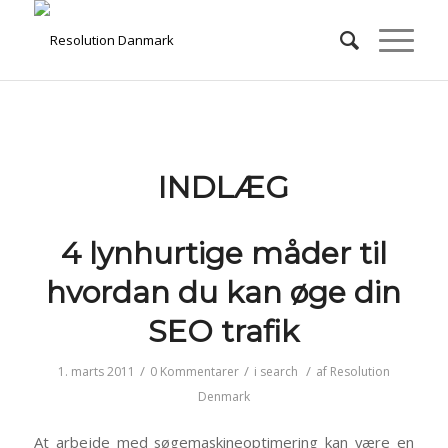
INDLÆG
4 lynhurtige måder til
hvordan du kan øge din
SEO trafik
/
/
/
1. marts 2011
0 Kommentarer
i
search
af
Resolution
Denmark
At arbejde med søgemaskineoptimering kan være en