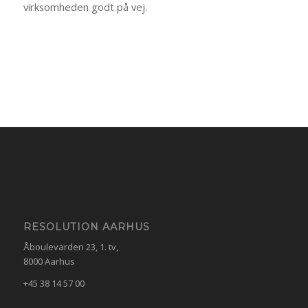
virksomheden godt på vej.
RESOLUTION AARHUS
Åboulevarden 23, 1. tv,
8000 Aarhus
+45 38 14 57 00