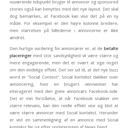
nuværende tidspunkt bruger til annoncer og sponsored
stories også kan benyttes med det nye layout. Det skal
dog bemærkes, at Facebook kan vise det på en ny
måde. For eksempel er den højre kolonne bredere,
men størrelsen på billederne i annoncerne er ikke
ændret.
Den hurtige vurdering for annoncører er, at de
betalte
placeringer
med stor sandsynlighed vil være større og
mere engagerende, men det er svært at sige noget
om den endelige effekt. Det ser ud til, at det nye buzz
word er ”Social Context”. Social kontekst dækker over
annoncering, hvor en brugers ven/venner har
interageret med den givne annoncørs Facebook-side.
Det er min forståelse, at når Facebook snakker om
større relevans, kan den reelle effekt vise sig blot at
være større annoncer med Social kontekst. Herunder
er vist en sammenligning af en annonce med Social
kontekst før og efter opdateringen af News Feed.