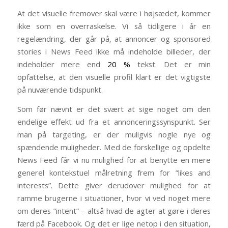
At det visuelle fremover skal være i højsædet, kommer
ikke som en overraskelse. Vi så tidligere i år en
regelændring, der går på, at annoncer og sponsored
stories i News Feed ikke må indeholde billeder, der
indeholder mere end
20 %
tekst. Det er min
opfattelse, at den visuelle profil klart er det vigtigste
på nuværende tidspunkt.
Som før nævnt er det svært at sige noget om den
endelige effekt ud fra et annonceringssynspunkt. Ser
man på targeting, er der muligvis nogle nye og
spændende muligheder. Med de forskellige og opdelte
News Feed får vi nu mulighed for at benytte en mere
generel kontekstuel målretning frem for ”likes and
interests”. Dette giver derudover mulighed for at
ramme brugerne i situationer, hvor vi ved noget mere
om deres ”intent” – altså hvad de agter at gøre i deres
færd på Facebook. Og det er lige netop i den situation,