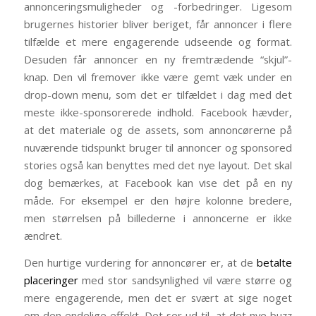
annonceringsmuligheder og -forbedringer. Ligesom
brugernes historier bliver beriget, får annoncer i flere
tilfælde et mere engagerende udseende og format.
Desuden får annoncer en ny fremtrædende “skjul”-
knap. Den vil fremover ikke være gemt væk under en
drop-down menu, som det er tilfældet i dag med det
meste ikke-sponsorerede indhold. Facebook hævder,
at det materiale og de assets, som annoncørerne på
nuværende tidspunkt bruger til annoncer og sponsored
stories også kan benyttes med det nye layout. Det skal
dog bemærkes, at Facebook kan vise det på en ny
måde. For eksempel er den højre kolonne bredere,
men størrelsen på billederne i annoncerne er ikke
ændret.
Den hurtige vurdering for annoncører er, at de
betalte
placeringer
med stor sandsynlighed vil være større og
mere engagerende, men det er svært at sige noget
om den endelige effekt. Det ser ud til, at det nye buzz