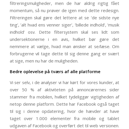
filtreringsmuligheder, men de har aldrig rigtig fået
momentum, så nu prøver de igen med dette redesign.
Filtreringen skal gøre det lettere at se ’de sidste nye
ting’, ’alt hvad ens venner siger’, ’billede indhold’, ’musik
indhold’ osv. Dette filtersystem skal ses lidt som
undersektionerne i en avis, hvilket bør gøre det
nemmere at vælge, hvad man ønsker at se/læse. Om
forbrugerne vil tage dette til sig denne gang er svært
at sige, men nu har de muligheden.
Bedre oplevelse på tværs af alle platforme
Vi ser selv, i de analyser vi har kørt for vores kunder, at
over 50 % af aktiviteten på annoncørernes sider
stammer fra mobilen, hvilket tydeliggør vigtigheden af
netop denne platform. Dette har Facebook også taget
til sig i denne opdatering, hvor de hævder at have
taget over 1.000 elementer fra mobile og tablet
udgaven af Facebook og overført det til web versionen.