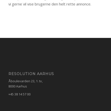
vi gerne vil vise brugerne den helt rette annonce.
RESOLUTION AARHUS
Åboulevarden 23, 1. tv,
8000 Aarhus
+45 38 14 57 00