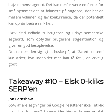
højvolumenssøgeord. Det kan derfor være en fordel for
små hjemmesider at fokusere på søgeord, der har en
mellem volumen og lav konkurrence, da der potentielt
kan opnås bedre rank her.
Skriv altid indhold til brugeren og udnyt semantiske
søgeord, som opfylder brugerens søgeintention og
giver en god læsoplevelse.
Det er desuden vigtigt at huske på, at ‘Gated content’
kun virker, hvis indholdet man kan få fat i, er virkelig
godt.
Takeaway #10 – Elsk 0-kliks
SERP’en
Jon Earnshaw
65% af alle søgninger på Google resulterer ikke i et klik
– og hvorfor mon? Sommetider kigger brugerne blot