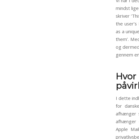
Vi har i d
mindst lig
skriver ‘Th
the user’s 
as a unique
them’. Med
og dermed 
gennem ema
Hvor
påvir
I dette in
for dansk
afhænger 
afhænger 
Apple Mai
privatlivsb