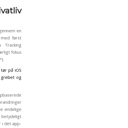
vatliv
v gennem en
 med først
p Tracking
rligt fokus
P).
 tør på iOS
r grebet og
pbaserede
randringer
de endelige
betydeligt
 i det app-