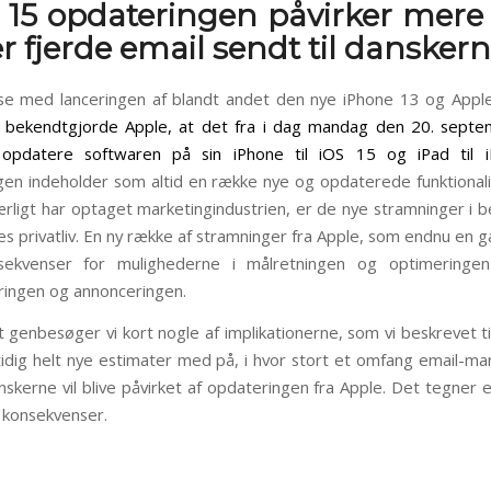
 15 opdateringen påvirker mere
r fjerde email sendt til dansker
lse med lanceringen af blandt andet den nye iPhone 13 og App
e bekendtgjorde Apple, at det fra i dag mandag den 20. septe
 opdatere softwaren på sin iPhone til iOS 15 og iPad til
en indeholder som altid en række nye og opdaterede funktional
ærligt har optaget marketingindustrien, er de nye stramninger i b
s privatliv. En ny række af stramninger fra Apple, som endnu en g
sekvenser for mulighederne i målretningen og optimeringen
ingen og annonceringen.
t genbesøger vi kort nogle af implikationerne, som vi beskrevet ti
tidig helt nye estimater med på, i hvor stort et omfang email-ma
skerne vil blive påvirket af opdateringen fra Apple. Det tegner e
 konsekvenser.