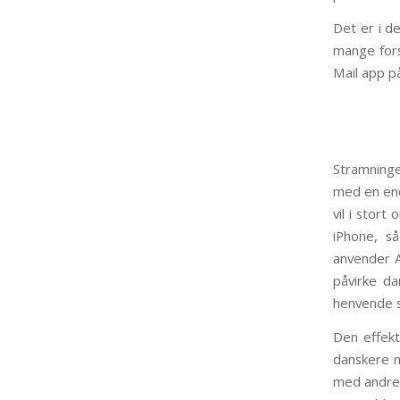
Det er i d
mange fors
Mail app p
Stramninge
med en end
vil i stor
iPhone, s
anvender A
påvirke da
henvende s
Den effekt
danskere m
med andre 