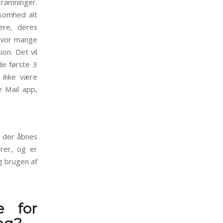
stramninger.
ksomhed alt
ere, deres
 hvor mange
on. Det vil
de første 3
P ikke være
e Mail app,
, der åbnes
rer, og er
g brugen af
e for