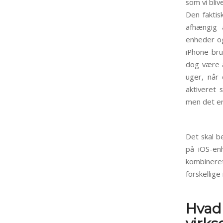
som vi bliv
Den faktis
afhængig 
enheder og
iPhone-bru
dog være a
uger, når 
aktiveret 
men det er
Det skal b
på iOS-en
kombineret
forskellige
Hvad