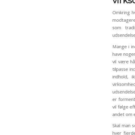
virk
Omkring hv
modtagere,
som tradi
udsendelser
Mange i ind
have nogen
vil være h
tilpasse in
indhold, i
virksomhe
udsendelse
er forment
vil følge 
andet om e
Skal man s
hver fjerd