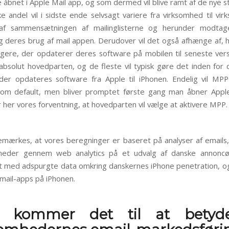
e åbnet i Apple Mail app, og som dermed vil blive ramt af de nye 
ke andel vil i sidste ende selvsagt variere fra virksomhed til vir
af sammensætningen af mailinglisterne og herunder modtag
 deres brug af mail appen. Derudover vil det også afhænge af,
gere, der opdaterer deres software på mobilen til seneste versi
bsolut hovedparten, og de fleste vil typisk gøre det inden for 
der opdateres software fra Apple til iPhonen. Endelig vil MP
som default, men bliver promptet første gang man åbner Appl
 her vores forventning, at hovedparten vil vælge at aktivere MPP.
emærkes, at vores beregninger er baseret på analyser af emails
heder gennem web analytics på et udvalg af danske annoncø
 med adspurgte data omkring danskernes iPhone penetration, o
 mail-apps på iPhonen.
 kommer det til at betyd