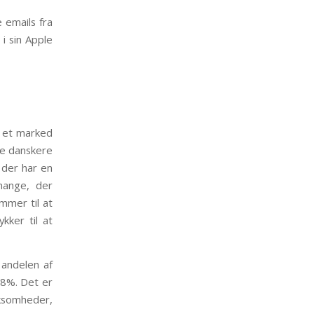
 emails fra
i sin Apple
r et marked
ge danskere
 der har en
mange, der
mmer til at
kker til at
 andelen af
28%. Det er
rksomheder,