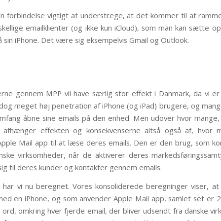
en forbindelse vigtigt at understrege, at det kommer til at ramme
kellige emailklienter (og ikke kun iCloud), som man kan sætte op 
å sin iPhone. Det være sig eksempelvis Gmail og Outlook.
rne gennem MPP vil have særlig stor effekt i Danmark, da vi e
og meget høj penetration af iPhone (og iPad) brugere, og man
t omfang åbne sine emails på den enhed. Men udover hvor mange,
å afhænger effekten og konsekvenserne altså også af, hvor 
pple Mail app til at læse deres emails. Den er den brug, som ko
nske virksomheder, når de aktiverer deres markedsføringssamty
ig til deres kunder og kontakter gennem emails.
 har vi nu beregnet. Vores konsoliderede beregninger viser, at
ed en iPhone, og som anvender Apple Mail app, samlet set er 
ord, omkring hver fjerde email, der bliver udsendt fra danske vi