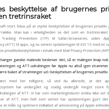
s beskyttelse af brugernes pri
n tretrinsraket
haft stort fokus på at styrke beskyttelsen af brugernes privatli
rrække. Man kan i virkeligheden se det som en tretrinsraket
nt Tracking Prevention (ITP) til Safari-browseren, siden Ap
cy (ATT) til apps, og nu senest opdateringen til iOS 15 med et sæ
e privatlivsbeskyttelsen i emails med Mail Privacy Protection (MP
anger ganske malende beskriver det, så er malingen knap nok
teringen og ATT-udrulningen før Apple nu altså igen stramme
tørre buket af stramninger ud i beskyttelsen af brugernes privatliv.
æst med her tidligere, så ved du allerede, at det ap
osystem har undergået og stadig undergår meget store fo
rulningen af ATT. Vi har som marketingindustri endnu ikke set 
ser af ATT, men helt som ventet har opdateringen gjort det 
re at måle og optimere indkøbet af annoncering på Apple enheder