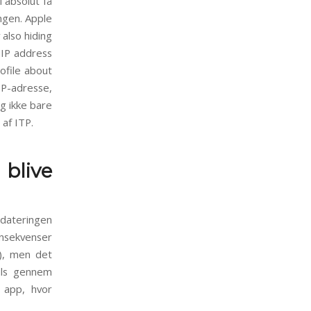
 absolut få
ngen. Apple
 also hiding
s IP address
rofile about
IP-adresse,
g ikke bare
af ITP.
blive
pdateringen
nsekvenser
), men det
ils gennem
 app, hvor