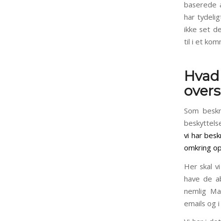
baserede 
har tydeli
ikke set d
til i et k
Hvad
overs
Som beskr
beskyttelse
vi har bes
omkring op
Her skal v
have de ab
nemlig Mai
emails og 