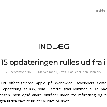
Forside
INDLÆG
15 opdateringen rulles ud fra 
/
/
20. september 2021
i
Market
,
mobil
,
News
af
Resolution Denmark
 juni offentliggjorde Apple på Worldwide Developers Conf
opdatering af iOS, som i særlig grad kommer til at påvi
ringen, men også andre områder inden for målretning og til
en til den enkelte bruger vil blive påvirket.