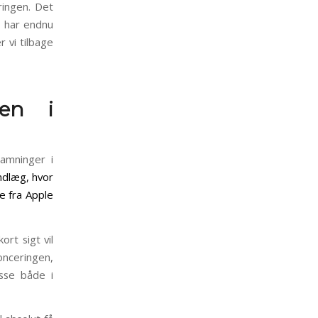
ingen. Det
i har endnu
 vi tilbage
gen i
amninger i
ndlæg, hvor
e fra Apple
rt sigt vil
onceringen,
esse både i