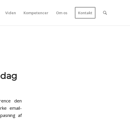
Viden
Kompetencer
Om os
Kontakt
i dag
erence den
rke email-
pasning af