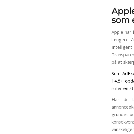
Apple
som e
Apple har 
længere å
Intellige
Transparen
på at skærp
Som AdExch
14.5+ opda
ruller en s
Har du l
annonceøk
grundet ud
konsekven
vanskelige