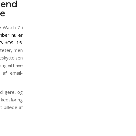
 end
ne
le Watch 7
i
mber nu er
 iPadOS 15
.
iteter, men
eskyttelsen
ang vil have
 af email-
dligere, og
rkedsføring
t billede af