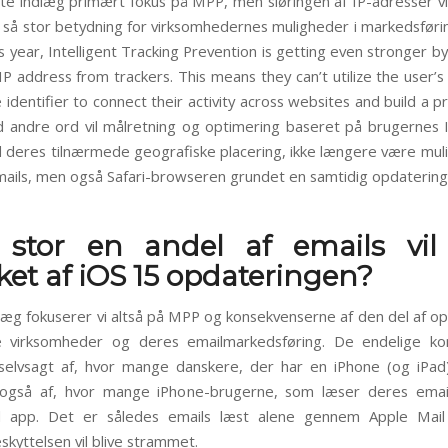
ette indlæg primært fokus på MPP, men sløringen af IP-adresser vil
e så stor betydning for virksomhedernes muligheder i markedsføri
is year, Intelligent Tracking Prevention is getting even stronger by
IP address from trackers. This means they can’t utilize the user’
 identifier to connect their activity across websites and build a p
 andre ord vil målretning og optimering baseret på brugernes 
deres tilnærmede geografiske placering, ikke længere være muli
ils, men også Safari-browseren grundet en samtidig opdatering 
 stor en andel af emails vil 
ket af iOS 15 opdateringen?
dlæg fokuserer vi altså på MPP og konsekvenserne af den del af o
e virksomheder og deres emailmarkedsføring. De endelige ko
selvsagt af, hvor mange danskere, der har en iPhone (og iPad
også af, hvor mange iPhone-brugerne, som læser deres ema
l app. Det er således emails læst alene gennem Apple Mail
eskyttelsen vil blive strammet.