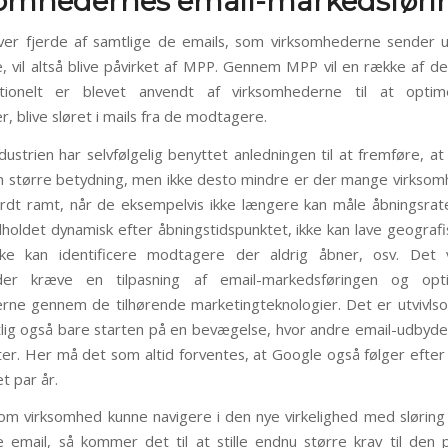
somhedernes email-markedsføri
er fjerde af samtlige de emails, som virksomhederne sender u
 vil altså blive påvirket af MPP. Gennem MPP vil en række af de
tionelt er blevet anvendt af virksomhederne til at opti
, blive sløret i mails fra de modtagere.
ustrien har selvfølgelig benyttet anledningen til at fremføre, at 
 større betydning, men ikke desto mindre er der mange virkso
årdt ramt, når de eksempelvis ikke længere kan måle åbningsrate
dholdet dynamisk efter åbningstidspunktet, ikke kan lave geografi
kke kan identificere modtagere der aldrig åbner, osv. Det v
der kræve en tilpasning af email-markedsføringen og opt
rne gennem de tilhørende marketingteknologier. Det er utvivls
lig også bare starten på en bevægelse, hvor andre email-udbyd
efter. Her må det som altid forventes, at Google også følger efte
t par år.
om virksomhed kunne navigere i den nye virkelighed med sløring
e email, så kommer det til at stille endnu større krav til den 