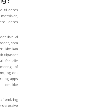
ng?
d til deres
 metrikker,
mere deres
det ikke vil
mheder, som
r, ikke kan
sk tilpasset
il for alle
imering af
omt, og det
ere og apps
r — om ikke
 af omkring
progressive