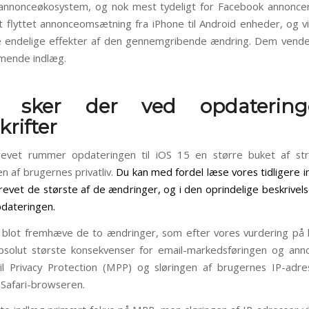
annonceøkosystem, og nok mest tydeligt for Facebook annoncer
gt flyttet annonceomsætning fra iPhone til Android enheder, og v
e endelige effekter af den gennemgribende ændring. Dem vender
ommende indlæg.
 sker der ved opdaterin
krifter
evet rummer opdateringen til iOS 15 en større buket af str
n af brugernes privatliv.
Du kan med fordel læse vores tidligere i
krevet de største af de ændringer, og i den oprindelige beskrivels
dateringen.
i blot fremhæve de to ændringer, som efter vores vurdering på ko
solut største konsekvenser for email-markedsføringen og ann
l Privacy Protection (MPP) og sløringen af brugernes IP-adr
i Safari-browseren.