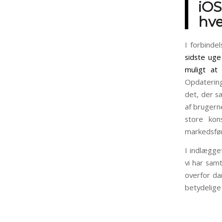
iOS
hve
I forbinde
sidste ug
muligt at
Opdatering
det, der s
af brugerne
store kon
markedsfør
I indlægge
vi har sam
overfor dan
betydelige