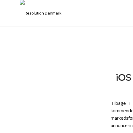
iOS 
Tilbage i
kommende 
markedsfø
annoncering