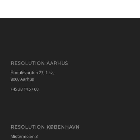
RESOLUTION AARHUS
Åboulevarden 23, 1. tv,
8000 Aarhus
+45 38 14 57 00
RESOLUTION KØBENHAVN
Midtermolen 3