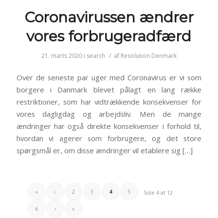
Coronavirussen ændrer
vores forbrugeradfærd
/
21. marts 2020
i
search
af
Resolution Denmark
Over de seneste par uger med Coronavirus er vi som
borgere i Danmark blevet pålagt en lang række
restriktioner, som har vidtrækkende konsekvenser for
vores dagligdag og arbejdsliv. Men de mange
ændringer har også direkte konsekvenser i forhold til,
hvordan vi agerer som forbrugere, og det store
spørgsmål er, om disse ændringer vil etablere sig […]
«
‹
2
3
4
5
Side 4 af 12
6
›
»