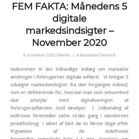
FEM FAKTA: Månedens 5
digitale
markedsindsigter –
November 2020
/
9. november 2020
i
Market
af
Resolution Denmark
Velkommen til det månedlige indlæg om markante
ændringer i forbrugernes digitale adfærd. Vi bringer 5
udvalgte markedsindsigter fra den forgangne måned,
som er definerende for, hvordan man som virksomhed
skal arbejde med digitaliseringen af
forbrugeradfærden. God læselyst. 1. Udbetaling af
indfrosne feriemidler satte straks gang i danskernes
privatforbrug I løbet af blot de to første dage efter
frigivelsen af de indefrosne
feriemidler anmodede hele 1,4 mio. danskere om