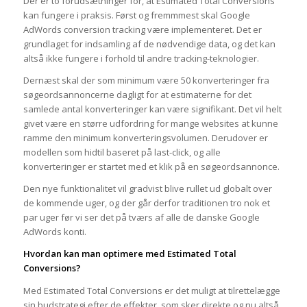
Der er to forudsætninger for, at Estimated Total Conversions
kan fungere i praksis. Først og fremmmest skal Google
AdWords conversion tracking være implementeret. Det er
grundlaget for indsamling af de nødvendige data, og det kan
altså ikke fungere i forhold til andre tracking-teknologier.
Dernæst skal der som minimum være 50 konverteringer fra
søgeordsannoncerne dagligt for at estimaterne for det
samlede antal konverteringer kan være signifikant. Det vil helt
givet være en større udfordring for mange websites at kunne
ramme den minimum konverteringsvolumen. Derudover er
modellen som hidtil baseret på last-click, og alle
konverteringer er startet med et klik på en søgeordsannonce.
Den nye funktionalitet vil gradvist blive rullet ud globalt over
de kommende uger, og der går derfor traditionen tro nok et
par uger før vi ser det på tværs af alle de danske Google
AdWords konti.
Hvordan kan man optimere med Estimated Total
Conversions?
Med Estimated Total Conversions er det muligt at tilrettelægge
sin budstrategi efter de effekter, som sker direkte og nu altså