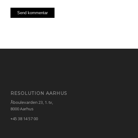
RESOLUTION AARHUS
Åboulevarden 23, 1. tv,
8000 Aarhus
+45 38 14 57 00