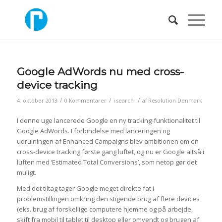
Google AdWords nu med cross-
device tracking
/
/
/
4. oktober 2013
0 Kommentarer
i
search
af
Resolution Denmark
I denne uge lancerede Google en ny tracking-funktionalitet til
Google AdWords. I forbindelse med lanceringen og
udrulningen af Enhanced Campaigns blev ambitionen om en
cross-device tracking første gang luftet, og nu er Google altså i
luften med ‘Estimated Total Conversions’, som netop gør det
muligt.
Med det tiltag tager Google meget direkte fat i
problemstillingen omkring den stigende brug af flere devices
(eks. brug af forskellige computere hjemme og på arbejde,
skift fra mobil til tablet til desktop eller omvendt og brugen af