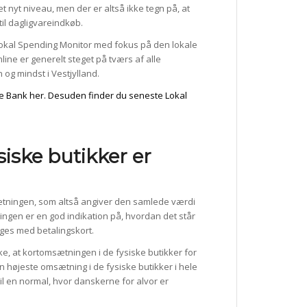
 et nyt niveau, men der er altså ikke tegn på, at
til dagligvareindkøb.
okal Spending Monitor med fokus på den lokale
ine er generelt steget på tværs af alle
 og mindst i Vestjylland.
e Bank her.
Desuden finder du seneste Lokal
iske butikker er
ætningen, som altså angiver den samlede værdi
ngen er en god indikation på, hvordan det står
ages med betalingskort.
e, at kortomsætningen i de fysiske butikker for
den højeste omsætning i de fysiske butikker i hele
til en normal, hvor danskerne for alvor er