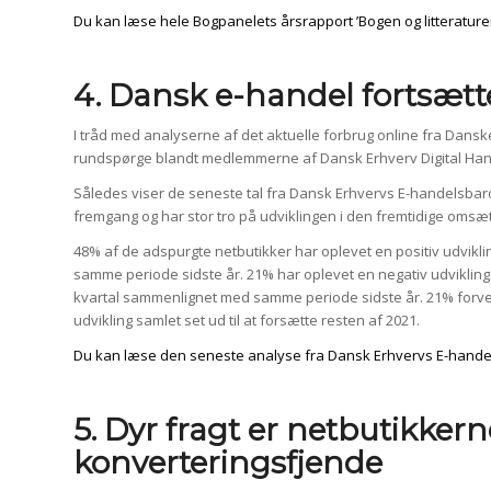
Du kan læse hele Bogpanelets årsrapport ’Bogen og litteraturen
4. Dansk e-handel fortsæt
I tråd med analyserne af det aktuelle forbrug online fra Dan
rundspørge blandt medlemmerne af Dansk Erhverv Digital Hande
Således viser de seneste tal fra Dansk Erhvervs E-handelsbaro
fremgang og har stor tro på udviklingen i den fremtidige omsæ
48% af de adspurgte netbutikker har oplevet en positiv udvikling
samme periode sidste år. 21% har oplevet en negativ udvikling. 
kvartal sammenlignet med samme periode sidste år. 21% forven
udvikling samlet set ud til at forsætte resten af 2021.
Du kan læse den seneste analyse fra Dansk Erhvervs E-hand
5. Dyr fragt er netbutikkern
konverteringsfjende