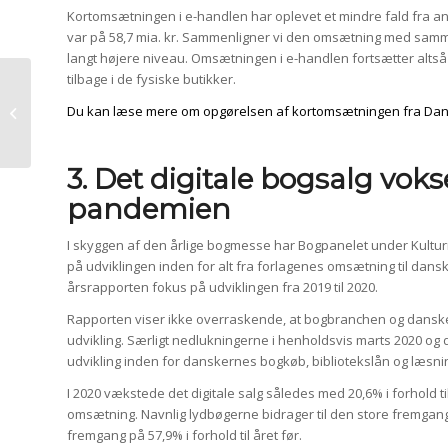
Kortomsætningen i e-handlen har oplevet et mindre fald fra and
var på 58,7 mia. kr. Sammenligner vi den omsætning med samme 
langt højere niveau. Omsætningen i e-handlen fortsætter altså
tilbage i de fysiske butikker.
Facebook-opdatering vil påvirke
Du kan læse mere om opgørelsen af kortomsætningen fra Da
annoncører inden for vertikalerne
kredit,...
3. Det digitale bogsalg voks
pandemien
I skyggen af den årlige bogmesse har Bogpanelet under Kulturm
på udviklingen inden for alt fra forlagenes omsætning til dans
årsrapporten fokus på udviklingen fra 2019 til 2020.
Rapporten viser ikke overraskende, at bogbranchen og dansker
udvikling. Særligt nedlukningerne i henholdsvis marts 2020 og
udvikling inden for danskernes bogkøb, bibliotekslån og læsni
I 2020 vækstede det digitale salg således med 20,6% i forhold 
omsætning. Navnlig lydbøgerne bidrager til den store fremgang 
fremgang på 57,9% i forhold til året før.