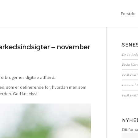
Forside
SENE
arkedsindsigter – november
De 14 beds
Er du klar 
FEM FAKTA:
forbrugernes digitale adfærd.
Universal A
ned, som er definerende for, hvordan man som
ærden. God læselyst.
FEM FAKTA:
NYHE
Dit forn