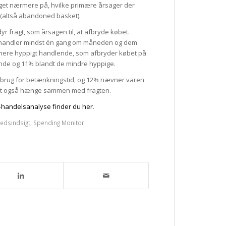
gget nærmere på, hvilke primære årsager der
 (altså abandoned basket).
 fragt, som årsagen til, at afbryde købet.
 handler mindst én gang om måneden og dem
de mere hyppigt handlende, som afbryder købet på
lende og 11% blandt de mindre hyppige.
r brug for betænkningstid, og 12% nævner varen
kert også hænge sammen med fragten.
-handelsanalyse finder du her
.
edsindsigt
,
Spending Monitor