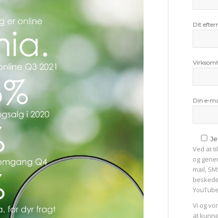
Dit efte
Virksom
Din e-ma
Je
Ved at t
og gener
mail, SM
beskede
YouTube,
Vi og vo
at kunne