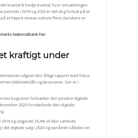
et kvartal til tredje kvartal, hvor omsætningen
periode i 2019 og 2020 er det dog fortsat på et
 på et højere niveau selvom flere danskere er
nmarks Nationalbank her
.
et kraftigt under
inisteriet udgivet den årlige rapport med fokus
kernes bibliotekslån og læsevaner. Der er i
nes bogvaner fortsætter den positive digitale
 december 2020 forstærkede den digitale
ng.
til 2019 og udgjorde 26,4% af den samlede
i det digitale salg i 2020 og opnåede således en