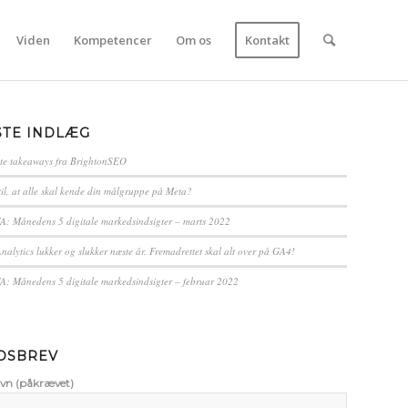
Viden
Kompetencer
Om os
Kontakt
STE INDLÆG
te takeaways fra BrightonSEO
til, at alle skal kende din målgruppe på Meta?
 Månedens 5 digitale markedsindsigter – marts 2022
nalytics lukker og slukker næste år. Fremadrettet skal alt over på GA4!
 Månedens 5 digitale markedsindsigter – februar 2022
DSBREV
avn (påkrævet)