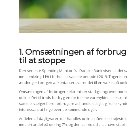
1. Omsætningen af forbruge
til at stoppe
Den seneste Spending Monitor fra Danske Bank viser, at det sa
med omkring 11% i forhold til samme periode i 2019. Tager man
ændringer i brugen af kontanter svarer det til en vækst på omk
Omsætningen af forbrugerelektronik er stadig langt over norma
online. Det til trods for frygten for tomme varehylder i elektr
samme, vælger flere forbrugere at handle tidligt og fremskyn
interessant at følge over de kommende uger.
Andelen af dagligvarer, der handles online, nåede sit højeste
med en andel på omring 7%, og den ser nu ud til at have stabil