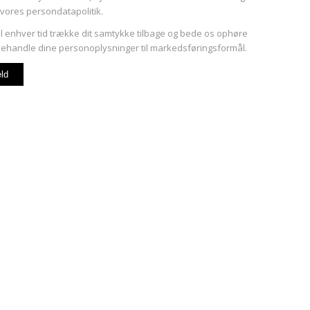
 vores
persondatapolitik
.
il enhver tid trække dit samtykke tilbage og bede os ophøre
ehandle dine personoplysninger til markedsføringsformål.