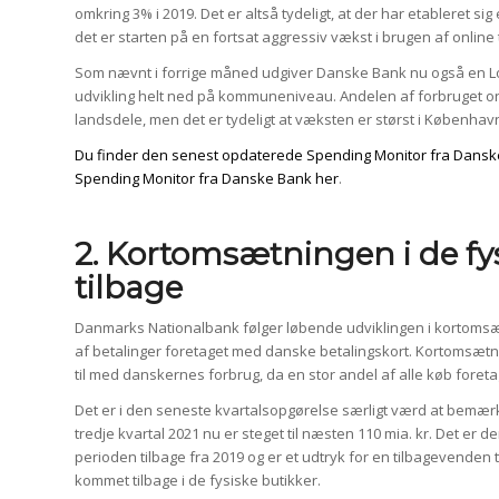
omkring 3% i 2019. Det er altså tydeligt, at der har etableret sig
det er starten på en fortsat aggressiv vækst i brugen af online 
Som nævnt i forrige måned udgiver Danske Bank nu også en L
udvikling helt ned på kommuneniveau. Andelen af forbruget onl
landsdele, men det er tydeligt at væksten er størst i København
Du finder den senest opdaterede Spending Monitor fra Dansk
Spending Monitor fra Danske Bank her
.
2. Kortomsætningen i de fys
tilbage
Danmarks Nationalbank følger løbende udviklingen i kortoms
af betalinger foretaget med danske betalingskort. Kortomsætni
til med danskernes forbrug, da en stor andel af alle køb foret
Det er i den seneste kvartalsopgørelse særligt værd at bemærk
tredje kvartal 2021 nu er steget til næsten 110 mia. kr. Det er 
perioden tilbage fra 2019 og er et udtryk for en tilbagevenden 
kommet tilbage i de fysiske butikker.