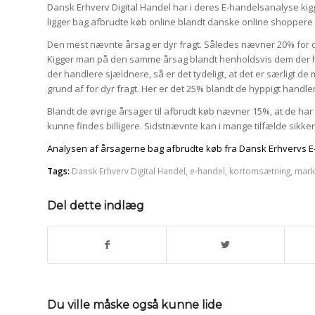
Dansk Erhverv Digital Handel har i deres E-handelsanalyse ki
ligger bag afbrudte køb online blandt danske online shoppere
Den mest nævnte årsag er dyr fragt. Således nævner 20% for dyr
Kigger man på den samme årsag blandt henholdsvis dem der
der handlere sjældnere, så er det tydeligt, at det er særligt 
grund af for dyr fragt. Her er det 25% blandt de hyppigt hand
Blandt de øvrige årsager til afbrudt køb nævner 15%, at de ha
kunne findes billigere. Sidstnævnte kan i mange tilfælde sik
Analysen af årsagerne bag afbrudte køb fra Dansk Erhvervs E
Tags:
Dansk Erhverv Digital Handel
,
e-handel
,
kortomsætning
,
mark
Del dette indlæg
Du ville måske også kunne lide