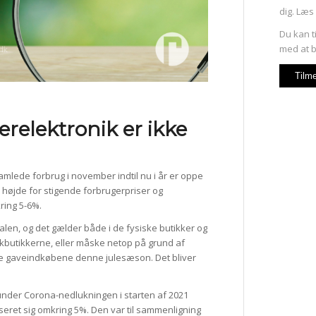
dig. Læs
Du kan t
med at b
relektronik er ikke
mlede forbrug i november indtil nu i år er oppe
 højde for stigende forbrugerpriser og
ring 5-6%.
len, og det gælder både i de fysiske butikker og
onikbutikkerne, eller måske netop på grund af
de gaveindkøbene denne julesæson. Det bliver
 under Corona-nedlukningen i starten af 2021
iseret sig omkring 5%. Den var til sammenligning