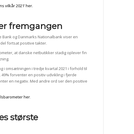
s vilkår 2021’ her.
ter fremgangen
ske Bank og Danmarks Nationalbank viser en
l fortsat positive takter.
meter, at danske netbutikker stadig oplever fin
tning.
 i omsætningen i tredje kvartal 2021 i forhold til
49% forventer en positiv udvikling i fjerde
ter en negativ. Med andre ord ser den positive
elsbarometer her
.
es største