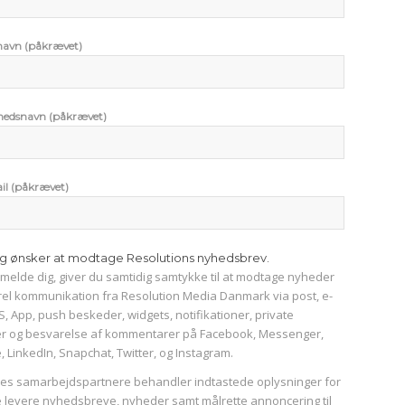
rnavn (påkrævet)
hedsnavn (påkrævet)
il (påkrævet)
g ønsker at modtage Resolutions nyhedsbrev.
ilmelde dig, giver du samtidig samtykke til at modtage nyheder
el kommunikation fra Resolution Media Danmark via post, e-
S, App, push beskeder, widgets, notifikationer, private
r og besvarelse af kommentarer på Facebook, Messenger,
 LinkedIn, Snapchat, Twitter, og Instagram.
res samarbejdspartnere behandler indtastede oplysninger for
 levere nyhedsbreve, nyheder samt målrette annoncering til