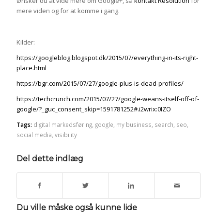
Ønsker du at vide mere om Google+, så
kontakt Resolution
for
mere viden og for at komme i gang.
Kilder:
https://googleblog.blogspot.dk/2015/07/everything-in-its-right-
place.html
https://bgr.com/2015/07/27/google-plus-is-dead-profiles/
https://techcrunch.com/2015/07/27/google-weans-itself-off-of-
google/?_guc_consent_skip=1591781252#.i2wrix:0IZO
Tags:
digital markedsføring
,
google
,
my business
,
search
,
seo
,
social media
,
visibility
Del dette indlæg
Du ville måske også kunne lide