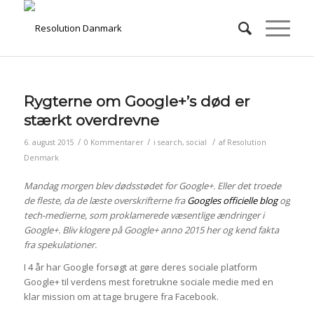
Rygterne om Google+’s død er
stærkt overdrevne
/
/
/
6. august 2015
0 Kommentarer
i
search
,
social
af
Resolution
Denmark
Mandag morgen blev dødsstødet for Google+. Eller det troede
de fleste, da de læste overskrifterne fra
Googles officielle blog
og
tech-medierne, som proklamerede væsentlige ændringer i
Google+. Bliv klogere på Google+ anno 2015 her og kend fakta
fra spekulationer.
I 4 år har Google forsøgt at gøre deres sociale platform
Google+ til verdens mest foretrukne sociale medie med en
klar mission om at tage brugere fra Facebook.