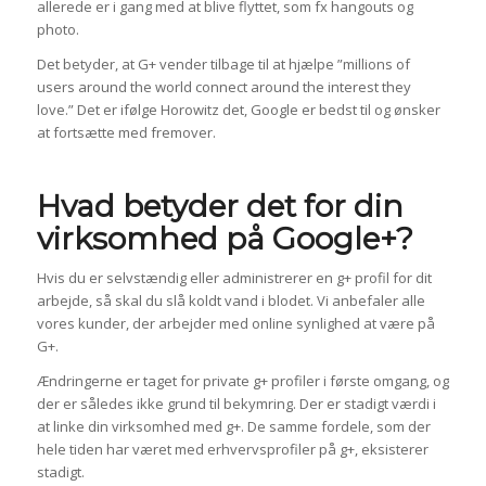
allerede er i gang med at blive flyttet, som fx hangouts og
photo.
Det betyder, at G+ vender tilbage til at hjælpe ”millions of
users around the world connect around the interest they
love.” Det er ifølge Horowitz det, Google er bedst til og ønsker
at fortsætte med fremover.
Hvad betyder det for din
virksomhed på Google+?
Hvis du er selvstændig eller administrerer en g+ profil for dit
arbejde, så skal du slå koldt vand i blodet. Vi anbefaler alle
vores kunder, der arbejder med online synlighed at være på
G+.
Ændringerne er taget for private g+ profiler i første omgang, og
der er således ikke grund til bekymring. Der er stadigt værdi i
at linke din virksomhed med g+. De samme fordele, som der
hele tiden har været med erhvervsprofiler på g+, eksisterer
stadigt.