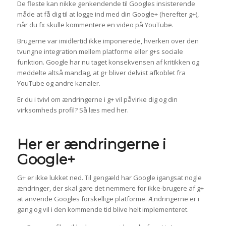
De fleste kan nikke genkendende til Googles insisterende
måde at få dig til at logge ind med din Google+ (herefter g+),
når du fx skulle kommentere en video på YouTube.
Brugerne var imidlertid ikke imponerede, hverken over den
tvungne integration mellem platforme eller g+s sociale
funktion. Google har nu taget konsekvensen af kritikken og
meddelte altså mandag, at g+ bliver delvist afkoblet fra
YouTube og andre kanaler.
Er du i tvivl om ændringerne i g+ vil påvirke dig og din
virksomheds profil? Så læs med her.
Her er ændringerne i
Google+
G+ er ikke lukket ned. Til gengæld har Google igangsat nogle
ændringer, der skal gøre det nemmere for ikke-brugere af g+
at anvende Googles forskellige platforme. Ændringerne er i
gang og vil i den kommende tid blive helt implementeret.