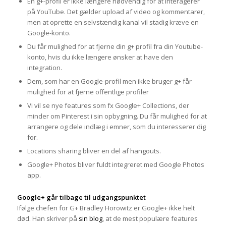
En g+-profil er ikke længere nødvendig for at interagerer
på YouTube. Det gælder upload af video og kommentarer,
men at oprette en selvstændig kanal vil stadig kræve en
Google-konto.
Du får mulighed for at fjerne din g+ profil fra din Youtube-
konto, hvis du ikke længere ønsker at have den
integration.
Dem, som har en Google-profil men ikke bruger g+ får
mulighed for at fjerne offentlige profiler
Vi vil se nye features som fx Google+ Collections, der
minder om Pinterest i sin opbygning. Du får mulighed for at
arrangere og dele indlæg i emner, som du interesserer dig
for.
Locations sharing bliver en del af hangouts.
Google+ Photos bliver fuldt integreret med Google Photos
app.
Google+ går tilbage til udgangspunktet
Ifølge chefen for G+ Bradley Horowitz er Google+ ikke helt
død. Han skriver på
sin blog
, at de mest populære features